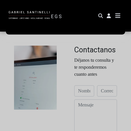
Cookies
Utilizamos cookies propias y de terceros para
E G S
mejorar nuestros servicios.
De acuerdo
Contactanos
Déjanos tu consulta y
te responderemos
cuanto antes